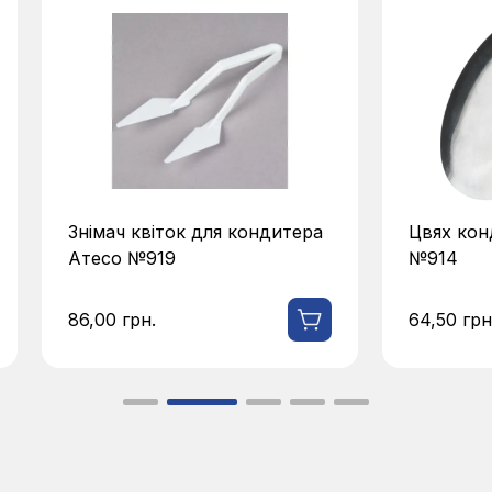
Знімач квіток для кондитера
Цвях кон
Атесо №919
№914
86,00
грн.
64,50
грн