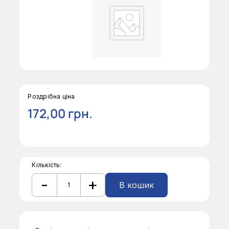
Роздрібна ціна
172,00
грн.
Кількість:
-
+
В кошик
Набір
кондитерських
Alternative:
наконечників
Ateco
381