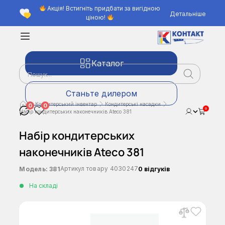
Акція! Встигніть придбати за вигідною
Детальніше
ціною!
Каталог
Станьте дилером
Кондитерський інвентар
Кондитерські насадки
0
0
0
Набір кондитерських наконечників Ateco 381
Набір кондитерських
наконечників Ateco 381
Артикул товару
4030247
Модель:
381
0 відгуків
На складі