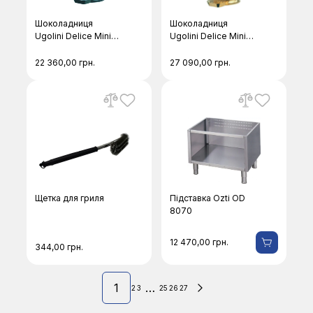
Шоколадниця
Шоколадниця
Ugolini Delice Mini
Ugolini Delice Mini
Black
Gold
22 360,00
грн.
27 090,00
грн.
Щетка для гриля
Підставка Ozti OD
8070
12 470,00
грн.
344,00
грн.
1
…
2
3
25
26
27