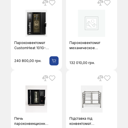
Пароконвектомат
Пароконвектомат
CustomHeat 101G-
механическое
EPRner
управление
CustomHeat 64
240 800,00
грн.
132 010,00
грн.
PXH(ner)
Печь
Підставка під
пароконвекционная
конвектомат