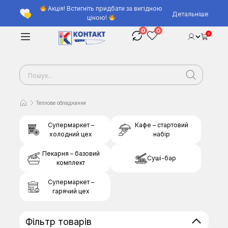
Акція! Встигніть придбати за вигідною
Детальніше
ціною!
0
0
0
Теплове обладнання
Супермаркет –
Кафе – стартовий
холодний цех
набір
Пекарня – базовий
Суші-бар
комплект
Супермаркет –
гарячий цех
Фільтр товарів