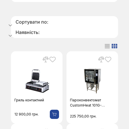
Сортувати по:
Наявність:
Гриль контактний
Пароконвектомат
CustomHeat 101G-
EPR
12 900,00
грн.
225 750,00
грн.