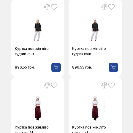
Куртка пов жін літо
Куртка пов жін літо
гудзик кант
гудзик кант
896,55
грн.
896,55
грн.
Куртка пов.жін.літо
Куртка пов.жін.літо
гуд.кант M
гуд.кант L