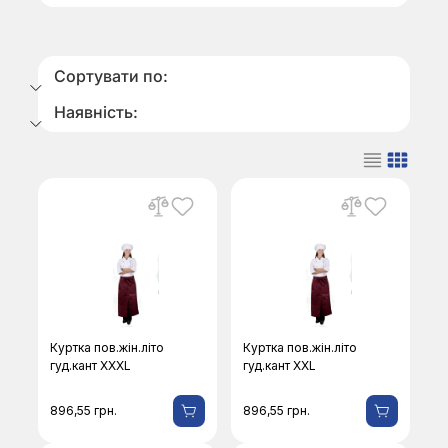
Сортувати по:
Наявність:
Куртка пов.жін.літо
Куртка пов.жін.літо
гуд.кант XХХL
гуд.кант ХХL
896,55
грн.
896,55
грн.