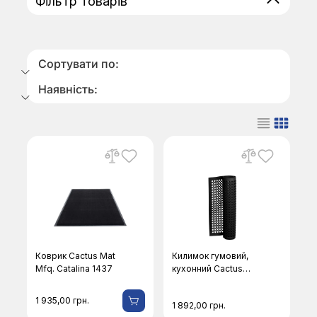
Фільтр товарів
Сортувати по:
Наявність:
Коврик Cactus Mat
Килимок гумовий,
Mfq. Catalina 1437
кухонний Cactus
Mat Mfg.Co 2530-C5
1 935,00
грн.
1 892,00
грн.