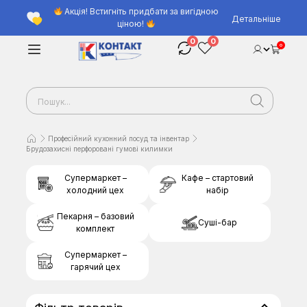
Акція! Встигніть придбати за вигідною
Детальніше
ціною!
0
0
0
Професійний кухонний посуд та інвентар
Брудозахисні перфоровані гумові килимки
Супермаркет –
Кафе – стартовий
холодний цех
набір
Пекарня – базовий
Суші-бар
комплект
Супермаркет –
гарячий цех