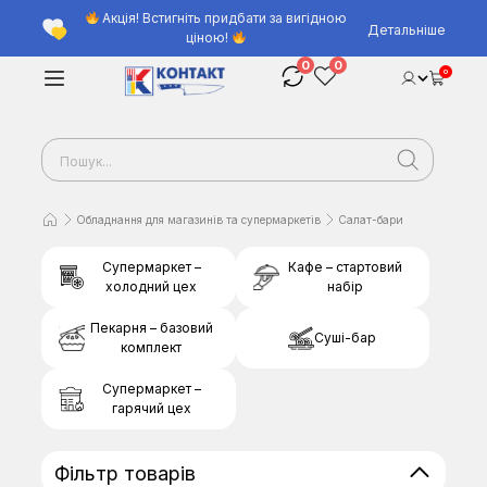
Акція! Встигніть придбати за вигідною
Детальніше
ціною!
0
0
0
Обладнання для магазинів та супермаркетів
Салат-бари
Супермаркет –
Кафе – стартовий
холодний цех
набір
Пекарня – базовий
Суші-бар
комплект
Супермаркет –
гарячий цех
Фільтр товарів