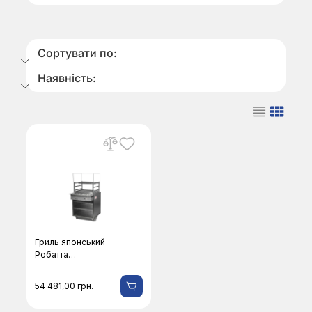
Сортувати по:
Наявність:
Гриль японський
Робатта
електричний GJE-
450 X550
54 481,00
грн.
CustomHeat (
підставка в