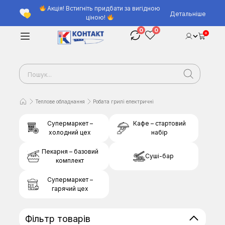
Акція! Встигніть придбати за вигідною
Детальніше
ціною!
0
0
0
Теплове обладнання
Робата грилі електричні
Супермаркет –
Кафе – стартовий
холодний цех
набір
Пекарня – базовий
Суші-бар
комплект
Супермаркет –
гарячий цех
Фільтр товарів