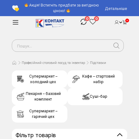
Акція! Встигніть придбати за вигідною
Детальніше
ціною!
0
0
0
Професійний столовий посуд та інвентар
Підставки
Супермаркет –
Кафе – стартовий
холодний цех
набір
Пекарня – базовий
Суші-бар
комплект
Супермаркет –
гарячий цех
Фільтр товарів