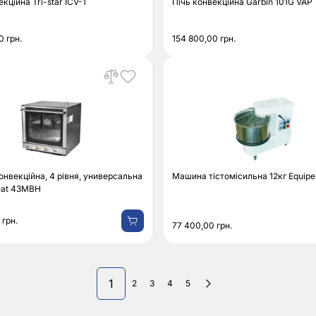
кційна Tri-star ICV-1
Пічь конвекційна Garbin 101G VAP
00
грн.
154 800,00
грн.
онвекційна, 4 рівня, универсальна
Машина тістомісильна 12кг Equipe
at 43MBH
0
грн.
77 400,00
грн.
1
2
3
4
5