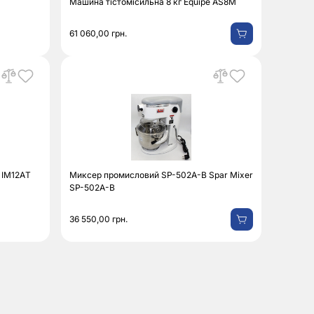
Машина тістомісильна 8 кг Equipe AS8M
61 060,00
грн.
 IM12АT
Миксер промисловий SP-502A-B Spar Mixer
SP-502A-B
36 550,00
грн.