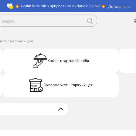
Акція! Встигніть придбати за вигідною ціною!
Детальніше
х та пекарських цехів
Кафе – стартовий набір
Супермаркет – гарячий цех