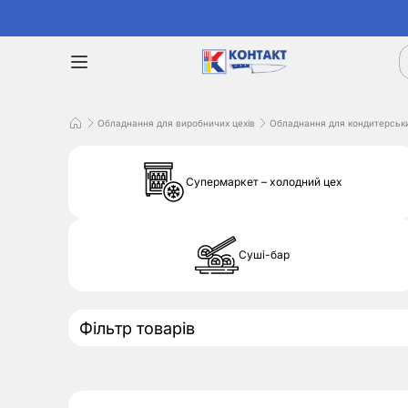
Обладнання для виробничих цехів
Обладнання для кондитерськи
Супермаркет – холодний цех
Суші-бар
Фільтр товарів