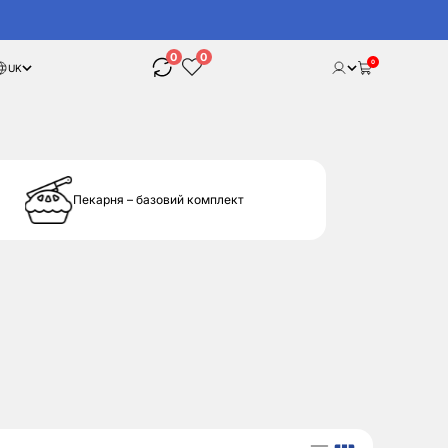
0
0
0
UK
Пекарня – базовий комплект