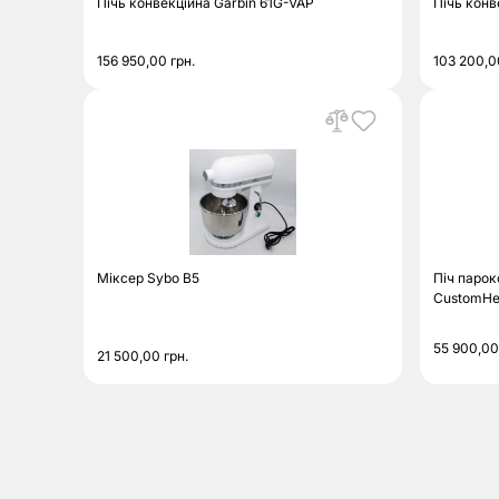
Пічь конвекційна Garbin 61G-VAP
Пічь конве
156 950,00
грн.
103 200,
Міксер Sybo В5
Піч парок
CustomHe
55 900,0
21 500,00
грн.