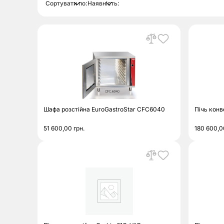
Сортувати по:
Наявність:
Шафа розстійна EuroGastroStar CFC6040
Пічь конв
51 600,00
грн.
180 600,