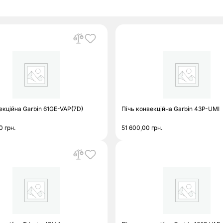
екційна Garbin 61GE-VAP(7D)
Пічь конвекційна Garbin 43P-UMI
00
грн.
51 600,00
грн.