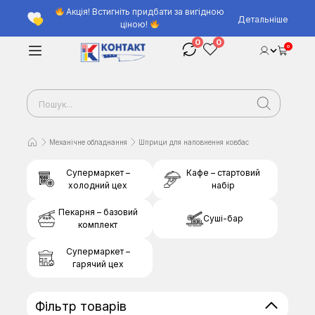
Акція! Встигніть придбати за вигідною
Детальніше
ціною!
0
0
0
Механічне обладнання
Шприци для наповнення ковбас
Супермаркет –
Кафе – стартовий
холодний цех
набір
Пекарня – базовий
Суші-бар
комплект
Супермаркет –
гарячий цех
Фільтр товарів