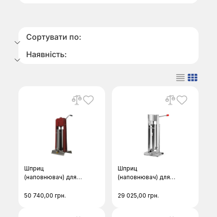
Сортувати по:
Наявність:
Шприц
Шприц
(наповнювач) для
(наповнювач) для
ковбас Facem F-
ковбас Facem F-
15/V
7/V-De luxe
50 740,00
грн.
29 025,00
грн.