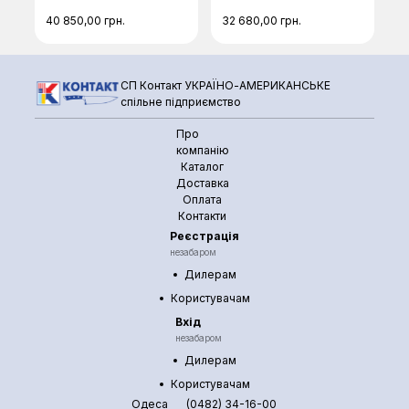
ковбас Facem F-
ковбас Facem F-15
15/V
40 850,00
грн.
32 680,00
грн.
СП Контакт УКРАЇНО-АМЕРИКАНСЬКЕ
спільне підприємство
Про
компанію
Каталог
Доставка
Оплата
Контакти
Реєстрація
незабаром
Дилерам
Користувачам
Вхід
незабаром
Дилерам
Користувачам
Одеса
(0482) 34-16-00