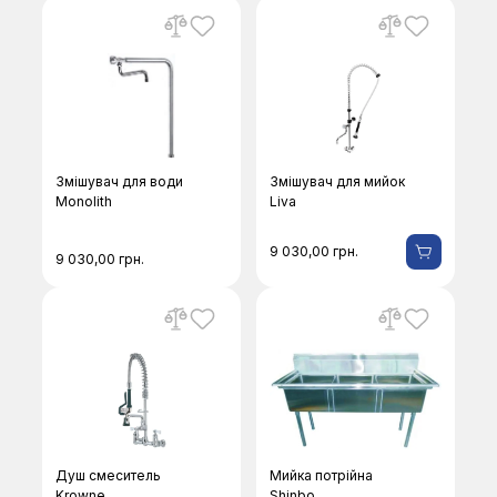
Змішувач для води
Змішувач для мийок
Monolith
Liva
9 030,00
грн.
9 030,00
грн.
Душ смеситель
Мийка потрійна
Krowne
Shinbo