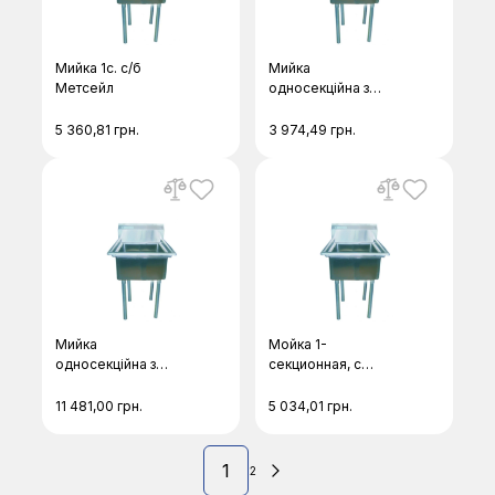
Мийка 1с. с/б
Мийка
Метсейл
односекційна з
бортом Метсейл
5 360,81
грн.
3 974,49
грн.
Мийка
Мойка 1-
односекційна з
секционная, с
бортом Метсейл
бортом и
полкой,глубокая-
11 481,00
грн.
5 034,01
грн.
400мм Метсейл
1
2