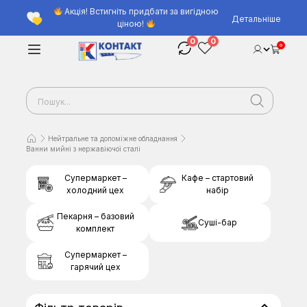
Акція! Встигніть придбати за вигідною
Детальніше
ціною!
0
0
0
Нейтральне та допоміжне обладнання
Ванни мийні з нержавіючої сталі
Супермаркет –
Кафе – стартовий
холодний цех
набір
Пекарня – базовий
Суші-бар
комплект
Супермаркет –
гарячий цех