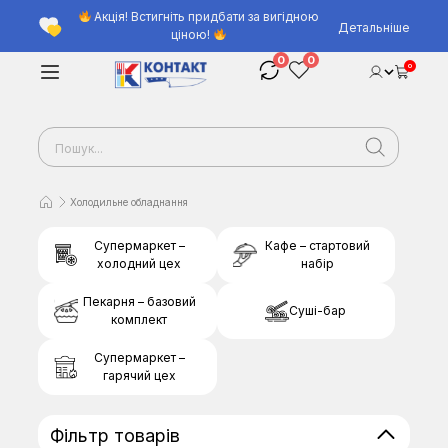
Акція! Встигніть придбати за вигідною
Детальніше
ціною!
0
0
0
Холодильне обладнання
Супермаркет –
Кафе – стартовий
холодний цех
набір
Пекарня – базовий
Суші-бар
комплект
Супермаркет –
гарячий цех
Фільтр товарів