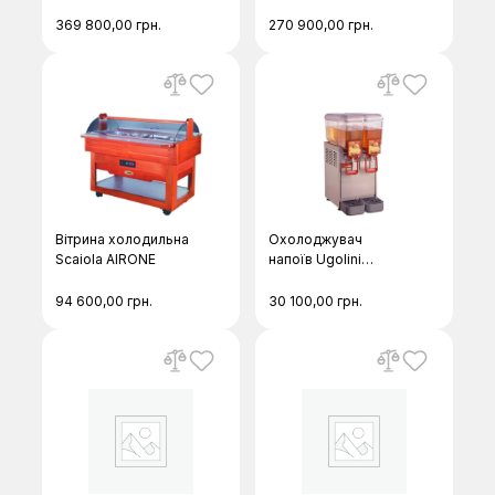
DRY AGER DX 1010Р
Premium
369 800,00
грн.
270 900,00
грн.
Вітрина холодильна
Охолоджувач
Scaiola AIRONE
напоїв Ugolini
COMPACT 8/2
94 600,00
грн.
30 100,00
грн.