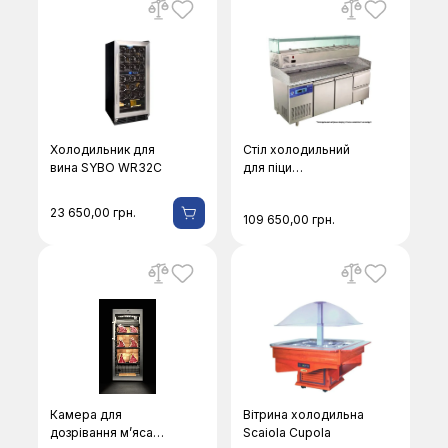
Холодильник для
Стіл холодильний
вина SYBO WR32C
для піци
CustomCool
CCPZD800-1800
23 650,00
грн.
109 650,00
грн.
Камера для
Вітрина холодильна
дозрівання м’яса
Scaiola Cupola