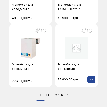
Моноблок для
Моноблок Cibin
холодильної
LAIKA EL07125N
камери (+5) Cibin
LAIKA EL06125N
43 000,00
грн.
55 900,00
грн.
Моноблок для
Моноблок для
холодильної
холодильної
камери (+5) Cibin
камери (-20) Cibin
MZM105T01F
LAIKA EL12125В
55 900,00
грн.
77 400,00
грн.
1
…
2
3
12
13
14