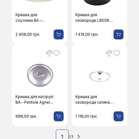
Кришка для
Кришка для
соусника BA –
сковороди L8DSK3
Pentole Agnelli
Lodge Cаst Iron
29/M-28
L8IC3
2 408,00
грн.
1 419,00
грн.
Кришка для каструлі
Кришка для
BA – Pentole Agnelli
сковороди скляна
129-32
Lodge Cast Iron
GL10
688,00
грн.
1 118,00
грн.
1
2
3