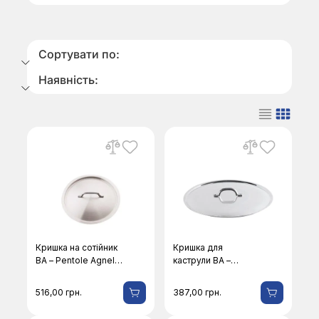
Сортувати по:
Наявність:
Кришка на сотійник
Кришка для
BA – Pentole Agnelli
каструли BA –
3129E-20
Pentole Agnelli 29-
28
516,00
грн.
387,00
грн.