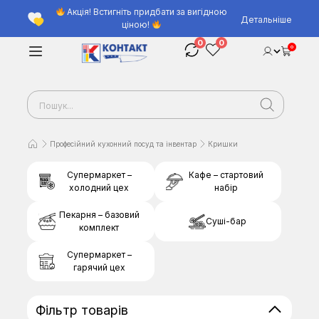
Акція! Встигніть придбати за вигідною
Детальніше
ціною!
0
0
0
Професійний кухонний посуд та інвентар
Кришки
Супермаркет –
Кафе – стартовий
холодний цех
набір
Пекарня – базовий
Суші-бар
комплект
Супермаркет –
гарячий цех
Фільтр товарів