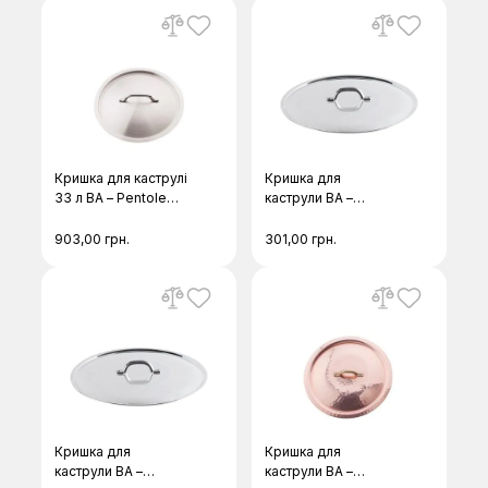
Кришка для каструлі
Кришка для
33 л BA – Pentole
каструли BA –
Agnelli 3129Е-32
Pentole Agnelli 29-
24
903,00
грн.
301,00
грн.
Кришка для
Кришка для
каструли BA –
каструли BA –