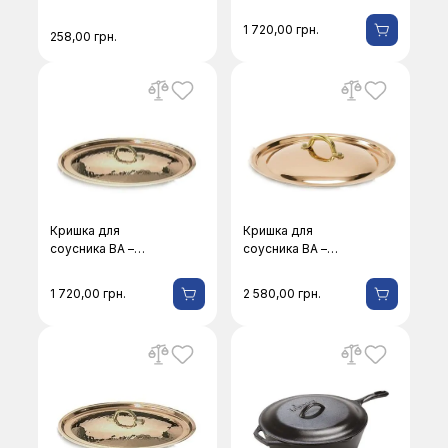
Pentole Agnelli 29-
Pentole Agnelli
20
29/M-24
1 720,00
грн.
258,00
грн.
Кришка для
Кришка для
соусника BA –
соусника BA –
Pentole Agnelli 29/
Pentole Agnelli
М-22
29/M-24
1 720,00
грн.
2 580,00
грн.