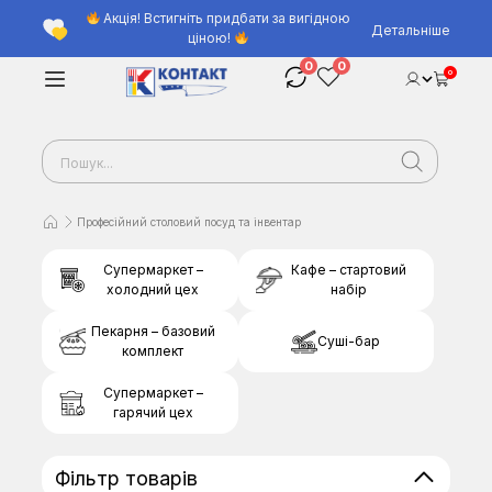
Акція! Встигніть придбати за вигідною
Детальніше
ціною!
0
0
0
Професійний столовий посуд та інвентар
Супермаркет –
Кафе – стартовий
холодний цех
набір
Пекарня – базовий
Суші-бар
комплект
Супермаркет –
гарячий цех
Фільтр товарів