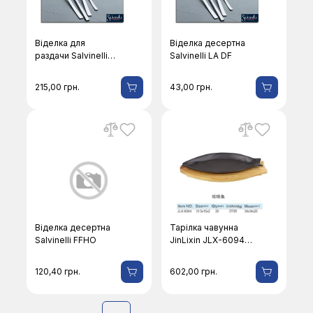
Віделка для
Віделка десертна
раздачи Salvinelli
Salvinelli LA DF
Lara
215,00
грн.
43,00
грн.
Віделка десертна
Тарілка чавунна
Salvinelli FFHO
JinLixin JLX-6094-
31,5×15
120,40
грн.
602,00
грн.