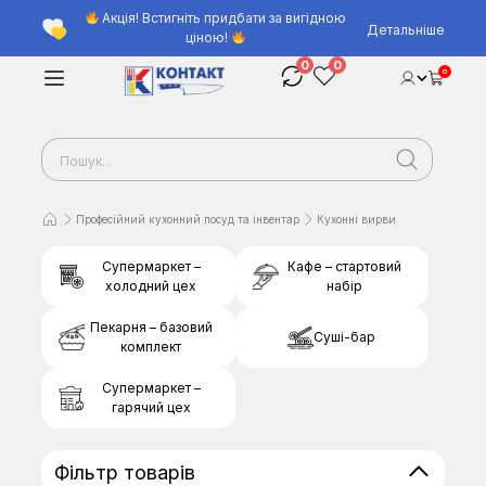
Акція! Встигніть придбати за вигідною
Детальніше
ціною!
0
0
0
Професійний кухонний посуд та інвентар
Кухонні вирви
Супермаркет –
Кафе – стартовий
холодний цех
набір
Пекарня – базовий
Суші-бар
комплект
Супермаркет –
гарячий цех
Фільтр товарів