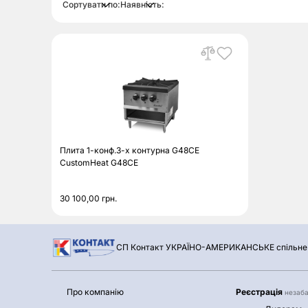
Сортувати по:
Наявність:
Плита 1-конф.3-х контурна G48CE
CustomHeat G48CE
30 100,00
грн.
СП Контакт УКРАЇНО-АМЕРИКАНСЬКЕ спільне 
Про компанію
Реєстрація
незаб