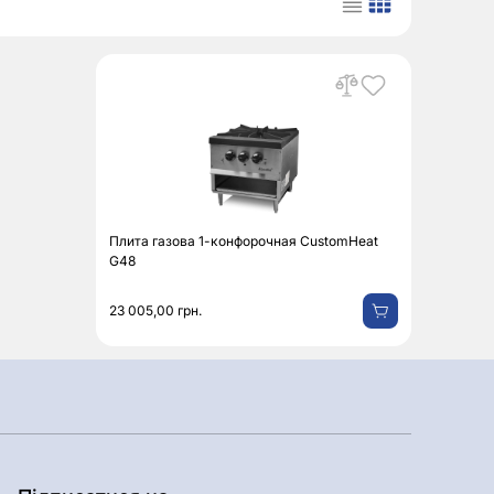
Плита газова 1-конфорочная CustomHeat
G48
23 005,00
грн.