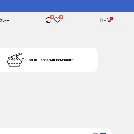
0
0
0
UK
Пекарня – базовий комплект