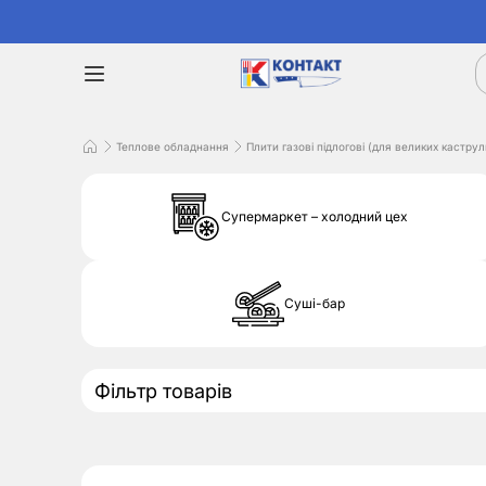
Теплове обладнання
Плити газові підлогові (для великих каструл
Супермаркет – холодний цех
Суші-бар
Фільтр товарів