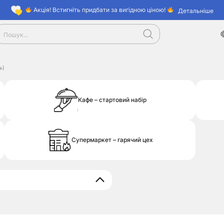
Акція! Встигніть придбати за вигідною ціною!
Детальніше
ь)
Кафе – стартовий набір
Супермаркет – гарячий цех