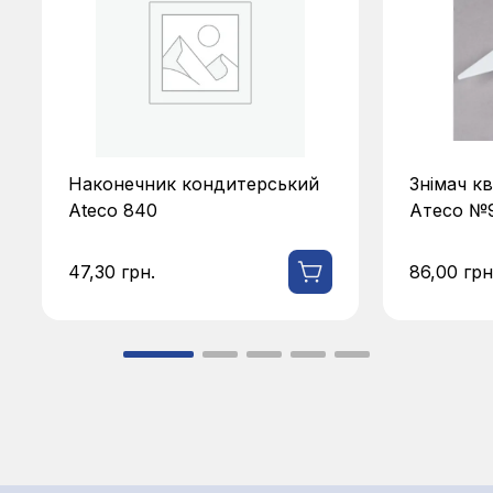
Знімач квіток для кондитера
Цвях кон
Атесо №919
№914
86,00
грн.
64,50
грн