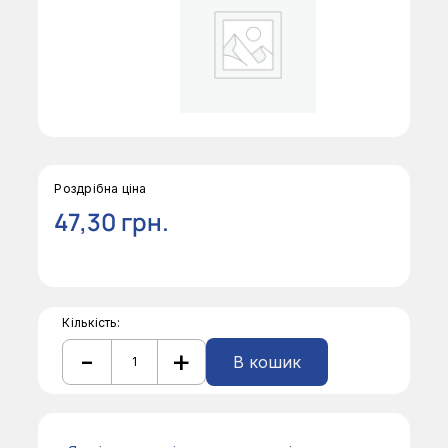
Роздрібна ціна
47,30
грн.
Кількість:
-
+
В кошик
Наконечник
кондитерський
Alternative:
Ateco
801
кількість