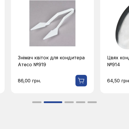
Знімач квіток для кондитера
Цвях кон
Атесо №919
№914
86,00
грн.
64,50
грн