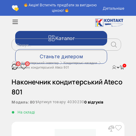
Акція! Встигніть придбати за вигідною
Детальніше
ціною!
Каталог
Станьте дилером
Кондитерський інвентар
Кондитерські насадки
0
0
0
Наконечник кондитерський Ateco 801
Наконечник кондитерський Ateco
801
Артикул товару
4030230
Модель:
801
0 відгуків
На складі