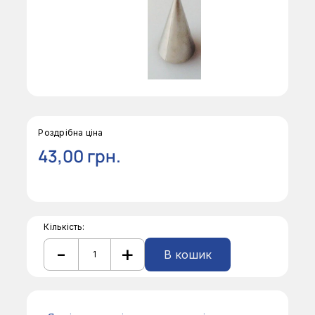
Роздрібна ціна
43,00
грн.
Кількість:
-
+
В кошик
Наконечник
кондитерський
Alternative:
Ateco
000
кількість