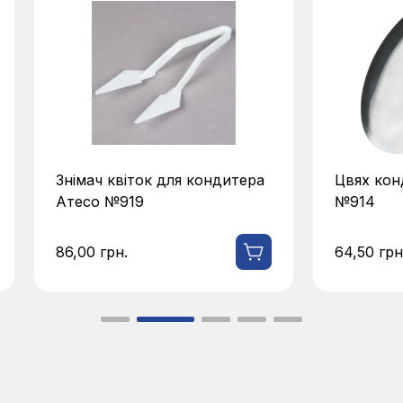
Знімач квіток для кондитера
Цвях кон
Атесо №919
№914
86,00
грн.
64,50
грн