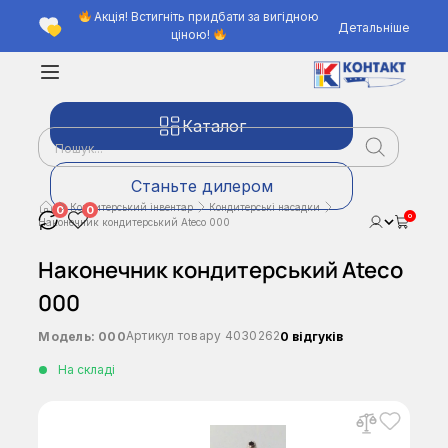
Акція! Встигніть придбати за вигідною
Детальніше
ціною!
Каталог
Станьте дилером
Кондитерський інвентар
Кондитерські насадки
0
0
0
Наконечник кондитерський Ateco 000
Наконечник кондитерський Ateco
000
Артикул товару
4030262
Модель:
000
0 відгуків
На складі