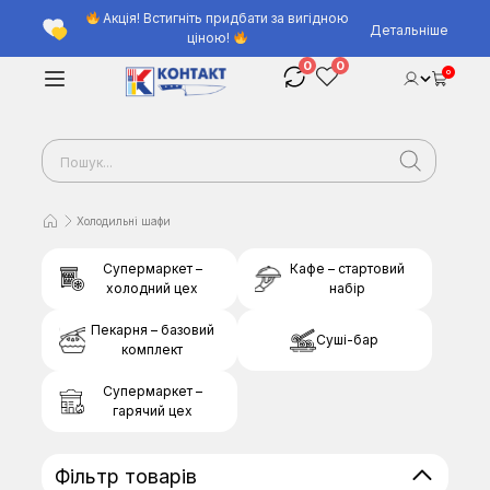
Акція! Встигніть придбати за вигідною
Детальніше
ціною!
0
0
0
Холодильні шафи
Супермаркет –
Кафе – стартовий
холодний цех
набір
Пекарня – базовий
Суші-бар
комплект
Супермаркет –
гарячий цех
Фільтр товарів