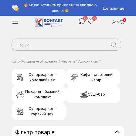
Акція! Встигніть придбати за вигідною
Детальніше
ціною!
0
0
0
Холодильне обладнання
Апарати "Солодкий сніг"
Супермаркет –
Кафе – стартовий
холодний цех
набір
Пекарня – базовий
Суші-бар
комплект
Супермаркет –
гарячий цех
Фільтр товарів