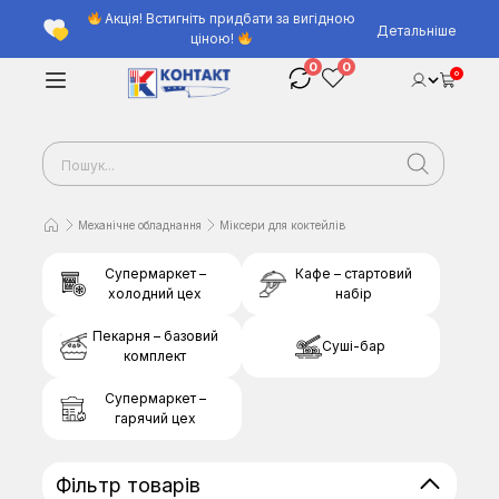
Акція! Встигніть придбати за вигідною
Детальніше
ціною!
0
0
0
Механічне обладнання
Міксери для коктейлів
Супермаркет –
Кафе – стартовий
холодний цех
набір
Пекарня – базовий
Суші-бар
комплект
Супермаркет –
гарячий цех
Фільтр товарів