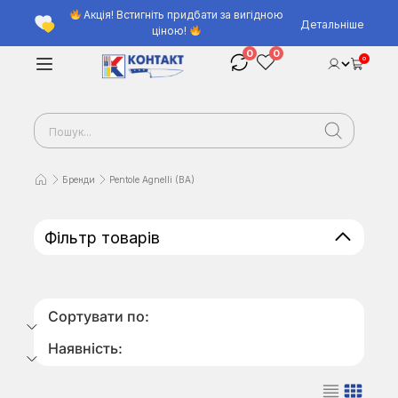
Акція! Встигніть придбати за вигідною
Детальніше
ціною!
0
0
0
Бренди
Pentole Agnelli (ВА)
Фільтр товарів
Сортувати по:
Наявність: