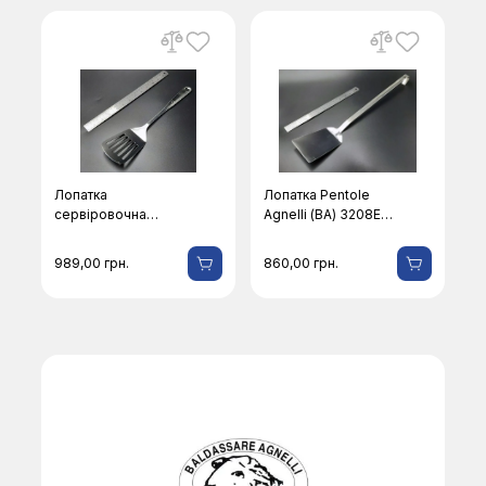
Лопатка
Лопатка Pentole
сервіровочна
Agnelli (ВА) 3208EL-
Pentole Agnelli (ВА)
54
COIX5208S33
989,00
грн.
860,00
грн.