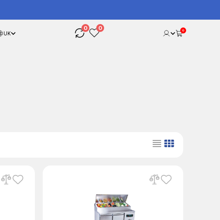
0
0
0
UK