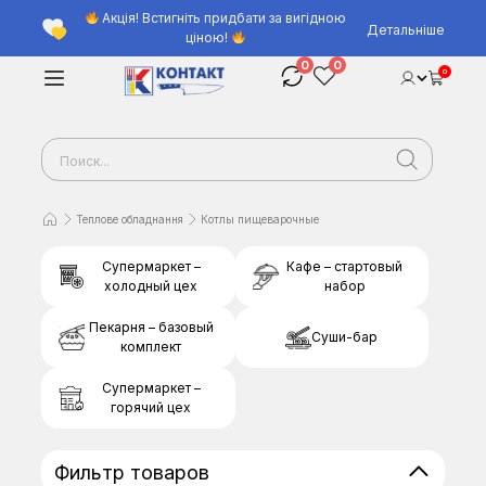
Акція! Встигніть придбати за вигідною
Детальніше
ціною!
0
0
0
Теплове обладнання
Котлы пищеварочные
Супермаркет –
Кафе – стартовый
холодный цех
набор
Пекарня – базовый
Суши-бар
комплект
Супермаркет –
горячий цех
Фильтр товаров