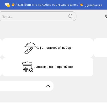
Акція! Встигніть придбати за вигідною ціною!
Детальніше
Кафе – стартовый набор
Супермаркет – горячий цех