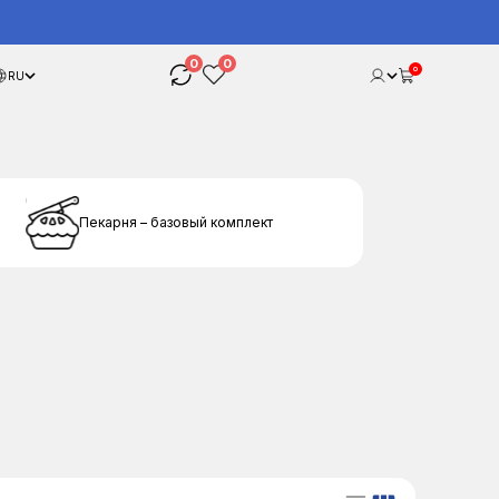
0
0
0
RU
Пекарня – базовый комплект