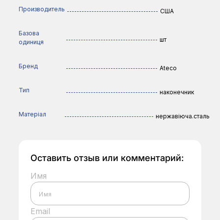
Производитель
США
Базова
шт
одиниця
Бренд
Ateco
Тип
наконечник
Матеріал
нержавіюча.сталь
Оставить отзыв или комментарий:
Имя
Email