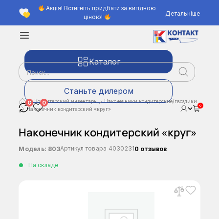
Акція! Встигніть придбати за вигідною
Детальніше
ціною!
Каталог
Станьте дилером
Кондитерский инвентарь
Наконечники кондитерские/гвоздики
0
0
0
Наконечник кондитерский «круг»
Наконечник кондитерский «круг»
Артикул товара
4030231
Модель:
803
0 отзывов
На складе