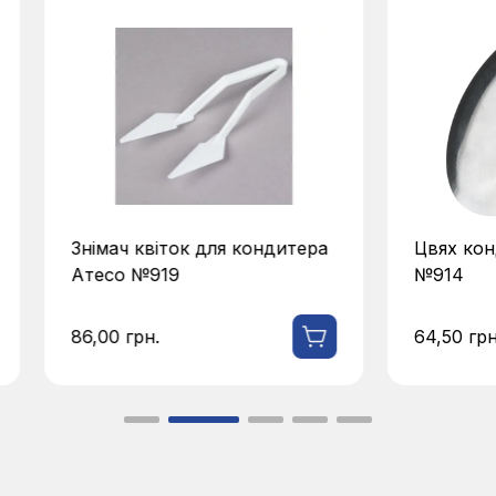
Знімач квіток для кондитера
Цвях кон
Атесо №919
№914
86,00
грн.
64,50
грн