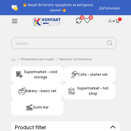
Акція! Встигніть придбати за вигідною
Детальніше
ціною!
0
0
0
Обладнання для піцерії
Машини тістомісильні
Supermarket – cold
Cafe – starter set
storage
Supermarket – hot
Bakery – basic set
shop
Sushi bar
Product filter