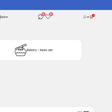
0
0
0
EN
Bakery – basic set