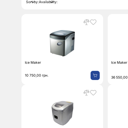
Sort by:
Availability:
Ice Maker
Ice Maker
10 750,00
грн.
36 550,0