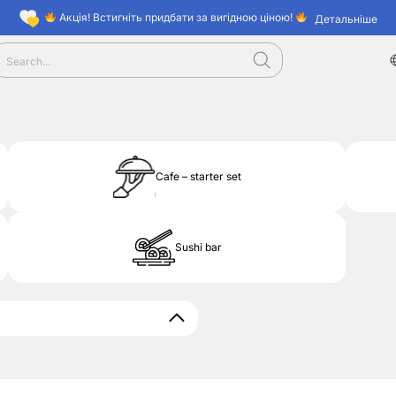
Акція! Встигніть придбати за вигідною ціною!
Детальніше
Cafe – starter set
Sushi bar