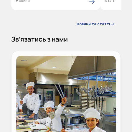
Новини
Статті
гостей щасливими!
визрівання
температур
встановлю
Новини та статті
Зв’язатись з нами