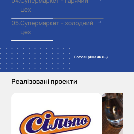
04.
Супермаркет – гарячий
цех
05.
Супермаркет – холодний
цех
Готові рішення
Реалізовані проекти