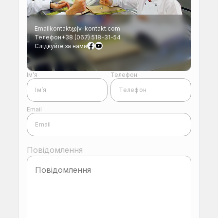
Email
kontakt@jv-kontakt.com
Телефон
+38 (067) 518-31-54
Слідкуйте за нами
Ім’я
Телефон
Email
Повідомлення