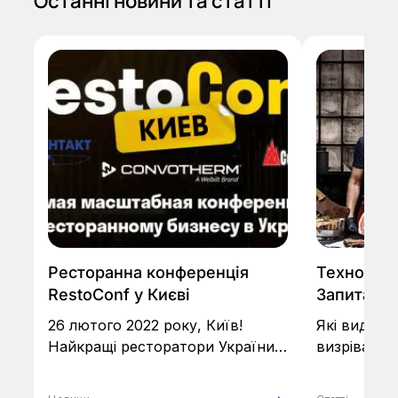
Останні новини та статті
КТ
Ресторанна конференція
Технологі
RestoConf у Києві
Запитання 
26 лютого 2022 року, Київ!
Які види м
Найкращі ресторатори України
визрівання
розкажуть, як створити
розпорядж
прибутковий заклад та зробити
регламент