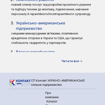
повний спектр послуг: від розробки проєктного рішення
та підбору техніки до монтажу, підключення, навчання
персоналу й гарантійного/післягарантійного супроводу.
Українсько-американське
підприємство
з міцними міжнародними зв’язками, позитивною
кредитною історією в Україні та США, що гарантує
стабільність і відкритість у партнерстві.
Власне виробництво
завод CustomCool у США (холодильні установки) і
Читати все
майданчик CustomHeat під Одесою (газове та
електричне теплове обладнання) сумарною площею
6000 м².
Надійність
СП Контакт УКРАЇНО-АМЕРИКАНСЬКЕ
спільне підприємство
працюємо тільки з перевіреними європейськими та
американськими виробниками, що підтверджено
Про
сертифікатами й відгуками тисяч клієнтів.
компанію
Каталог
Інноваційність