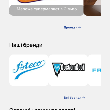
ані
Мережа супермаркетів Сільпо
Кл
Проекти
Наші бренди
Всі бренди