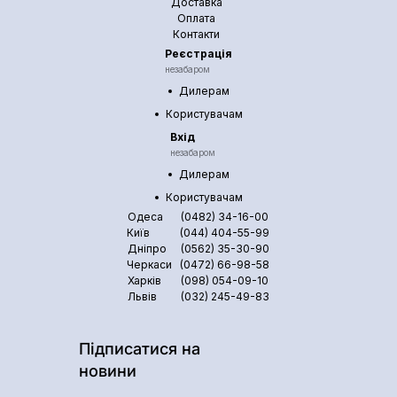
Доставка
впроваджуємо сучасні технології й енергоефективні
Оплата
рішення, щоб ваш бізнес працював швидше, безпечніше
Контакти
та з мінімальними витратами.
Реєстрація
незабаром
Дилерам
Користувачам
Вхід
незабаром
Дилерам
Користувачам
Одеса
(0482) 34-16-00
Київ
(044) 404-55-99
Дніпро
(0562) 35-30-90
Черкаси
(0472) 66-98-58
Харків
(098) 054-09-10
Львів
(032) 245-49-83
Підписатися на
новини